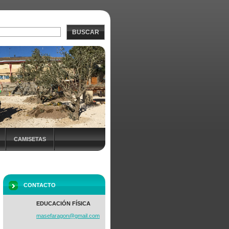
BUSCAR
CAMISETAS
NADAS +EF
CONTACTO
EDUCACIÓN FÍSICA
masefara
gon@gmai
l.com