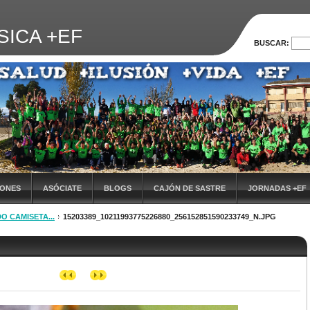
SICA +EF
BUSCAR:
IONES
ASÓCIATE
BLOGS
CAJÓN DE SASTRE
JORNADAS +EF
O CAMISETA...
15203389_10211993775226880_256152851590233749_N.JPG
VIª JORNADA DE FORMACIÓN
EVALUACIÓN DE LAS JORNADAS
X JOR