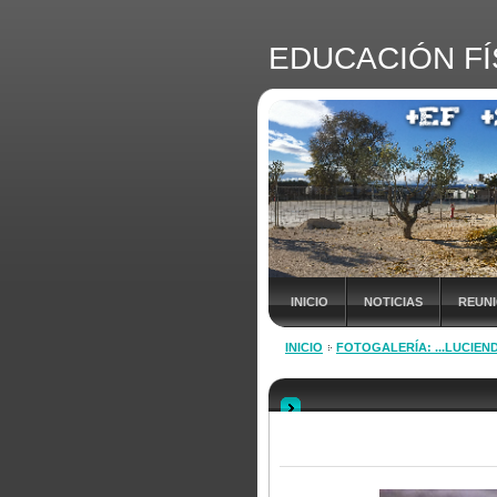
EDUCACIÓN FÍ
INICIO
NOTICIAS
REUN
INICIO
FOTOGALERÍA: ...LUCIEND
INSCRIPCIÓN Vª JORNADA +EF