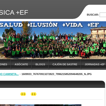
SICA +EF
BUSCAR:
IONES
ASÓCIATE
BLOGS
CAJÓN DE SASTRE
JORNADAS +EF
O CAMISETA...
1609933_767670913272823_7996215852094648205_N.JPG
VIª JORNADA DE FORMACIÓN
EVALUACIÓN DE LAS JORNADAS
X JOR