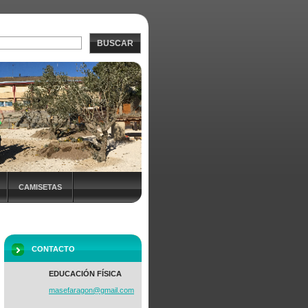
BUSCAR
CAMISETAS
NADAS +EF
CONTACTO
EDUCACIÓN FÍSICA
masefara
gon@gmai
l.com