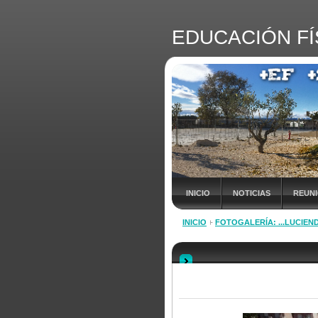
EDUCACIÓN FÍ
INICIO
NOTICIAS
REUN
INICIO
FOTOGALERÍA: ...LUCIEND
INSCRIPCIÓN Vª JORNADA +EF