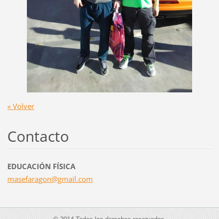
« Volver
Contacto
EDUCACIÓN FÍSICA
masefara
gon@gmai
l.com