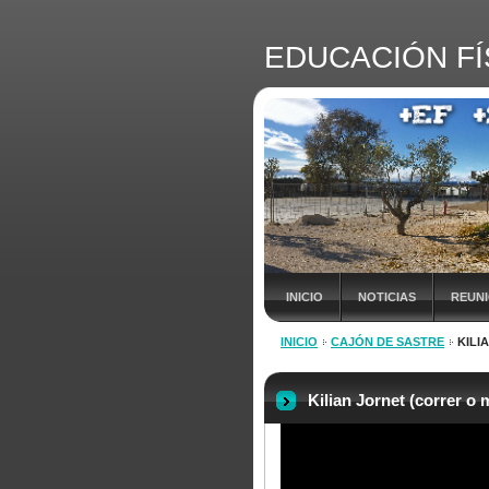
EDUCACIÓN FÍ
INICIO
NOTICIAS
REUN
INICIO
CAJÓN DE SASTRE
KILI
INSCRIPCIÓN Vª JORNADA +EF
Kilian Jornet (correr o 