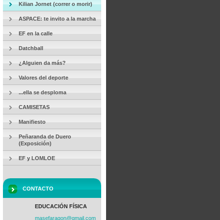
Kilian Jornet (correr o morir)
ASPACE: te invito a la marcha
EF en la calle
Datchball
¿Alguien da más?
Valores del deporte
...ella se desploma
CAMISETAS
Manifiesto
Peñaranda de Duero
(Exposición)
EF y LOMLOE
CONTACTO
EDUCACIÓN FÍSICA
masefara
gon@gmai
l.com