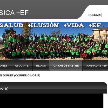
SICA +EF
BUSCAR:
IONES
ASÓCIATE
BLOGS
CAJÓN DE SASTRE
JORNADAS +EF
AN JORNET (CORRER O MORIR)
VIª JORNADA DE FORMACIÓN
EVALUACIÓN DE LAS JORNADAS
X JOR
morir)