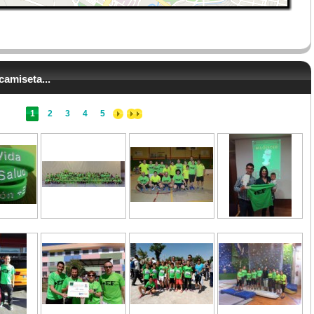
camiseta...
1
2
3
4
5