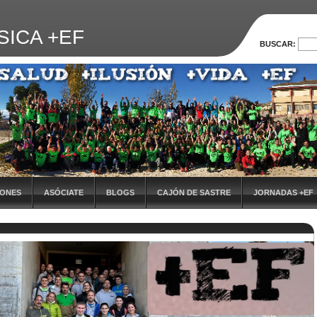
SICA +EF
BUSCAR:
IONES
ASÓCIATE
BLOGS
CAJÓN DE SASTRE
JORNADAS +EF
VIª JORNADA DE FORMACIÓN
EVALUACIÓN DE LAS JORNADAS
X JOR