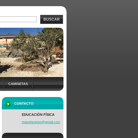
BUSCAR
CAMISETAS
NADAS +EF
CONTACTO
EDUCACIÓN FÍSICA
masefara
gon@gmai
l.com